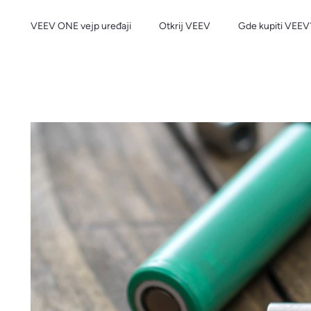
VEEV ONE vejp uređaji
Otkrij VEEV
Gde kupiti VEEV