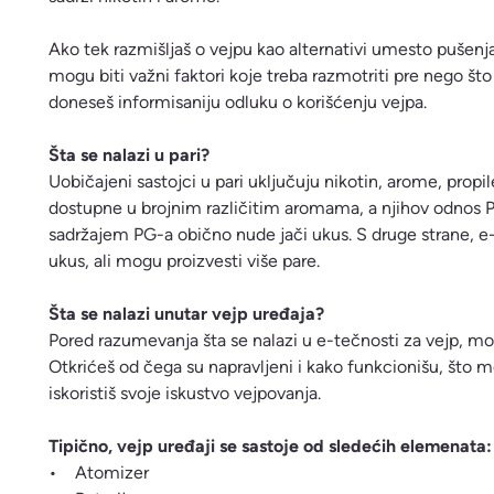
Ako tek razmišljaš o vejpu kao alternativi umesto pušenja
mogu biti važni faktori koje treba razmotriti pre nego š
doneseš informisaniju odluku o korišćenju vejpa.
Šta se nalazi u pari?
Uobičajeni sastojci u pari uključuju nikotin, arome, propil
dostupne u brojnim različitim aromama, a njihov odnos P
sadržajem PG-a obično nude jači ukus. S druge strane, e
ukus, ali mogu proizvesti više pare.
Šta se nalazi unutar vejp uređaja?
Pored razumevanja šta se nalazi u e-tečnosti za vejp, može
Otkrićeš od čega su napravljeni i kako funkcionišu, što mo
iskoristiš svoje iskustvo vejpovanja.
Tipično, vejp uređaji se sastoje od sledećih elemenata:
• Atomizer