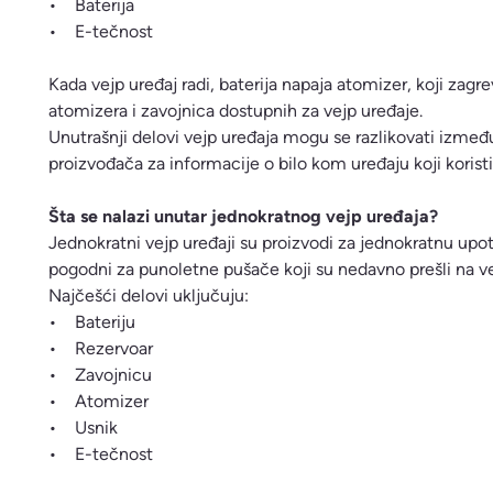
• Baterija
• E-tečnost
Kada vejp uređaj radi, baterija napaja atomizer, koji zagrev
atomizera i zavojnica dostupnih za vejp uređaje.
Unutrašnji delovi vejp uređaja mogu se razlikovati izmeđ
proizvođača za informacije o bilo kom uređaju koji koristi
Šta se nalazi unutar jednokratnog vejp uređaja?
Jednokratni vejp uređaji su proizvodi za jednokratnu upot
pogodni za punoletne pušače koji su nedavno prešli na v
Najčešći delovi uključuju:
• Bateriju
• Rezervoar
• Zavojnicu
• Atomizer
• Usnik
• E-tečnost