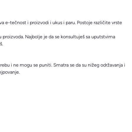
a e-tečnost i proizvodi i ukus i paru. Postoje različite vrste
u proizvoda. Najbolje je da se konsultuješ sa uputstvima
š.
rebu i ne mogu se puniti. Smatra se da su nižeg održavanja i
ejpovanje.