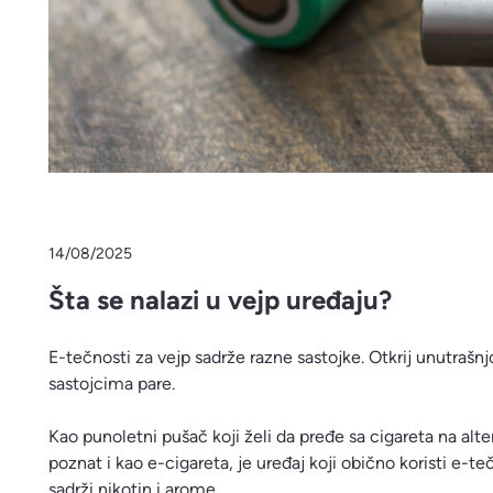
14/08/2025
Šta se nalazi u vejp uređaju?
E-tečnosti za vejp sadrže razne sastojke. Otkrij unutrašn
sastojcima pare.
Kao punoletni pušač koji želi da pređe sa cigareta na alte
poznat i kao e-cigareta, je uređaj koji obično koristi e
sadrži nikotin i arome.