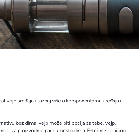
jost vejp uređaja i saznaj više o komponentama uređaja i
rnativu bez dima, vejp može biti opcija za tebe. Vejp,
-tečnost za proizvodnju pare umesto dima. E-tečnost obično