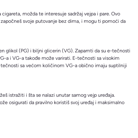
 cigareta, možda te interesuje sadržaj vejpa i pare. Ovo
to započneš svoje putovanje bez dima, i mogu ti pomoći da
en glikol (PG) i biljni glicerin (VG). Zapamti da su e-tečnosti
G-a i VG-a takođe može varirati. E-tečnosti sa visokim
-tečnosti sa većom količinom VG-a obično imaju suptilniji
š istražiti i šta se nalazi unutar samog vejp uređaja.
že osigurati da pravilno koristiš svoj uređaj i maksimalno