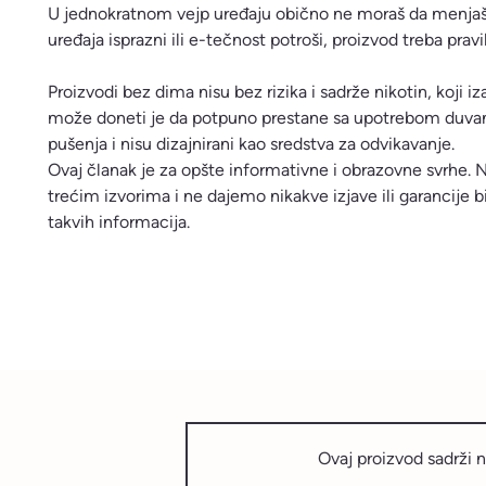
U jednokratnom vejp uređaju obično ne moraš da menjaš o
uređaja isprazni ili e-tečnost potroši, proizvod treba pravi
Proizvodi bez dima nisu bez rizika i sadrže nikotin, koji i
može doneti je da potpuno prestane sa upotrebom duvana 
pušenja i nisu dizajnirani kao sredstva za odvikavanje.
Ovaj članak je za opšte informativne i obrazovne svrhe.
trećim izvorima i ne dajemo nikakve izjave ili garancije b
takvih informacija.
Ovaj proizvod sadrži n