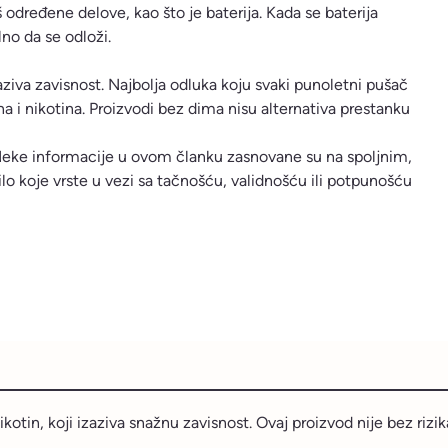
dređene delove, kao što je baterija. Kada se baterija
lno da se odloži.
zaziva zavisnost. Najbolja odluka koju svaki punoletni pušač
i nikotina. Proizvodi bez dima nisu alternativa prestanku
 Neke informacije u ovom članku zasnovane su na spoljnim,
ilo koje vrste u vezi sa tačnošću, validnošću ili potpunošću
ikotin, koji izaziva snažnu zavisnost. Ovaj proizvod nije bez rizi