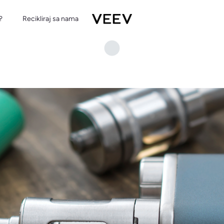
?
Recikliraj sa nama